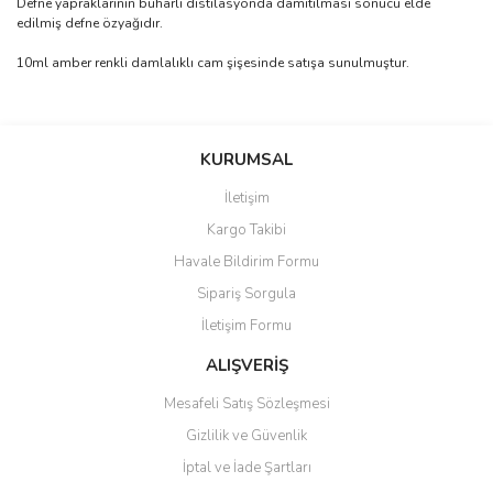
Defne yapraklarının buharlı distilasyonda damıtılması sonucu elde
edilmiş defne özyağıdır.
10ml amber renkli damlalıklı cam şişesinde satışa sunulmuştur.
Bu ürünün fiyat bilgisi, resim, ürün açıklamalarında ve diğer
konularda yetersiz gördüğünüz noktaları öneri formunu kullanarak
Bu ürüne ilk yorumu siz yapın!
KURUMSAL
tarafımıza iletebilirsiniz.
Görüş ve önerileriniz için teşekkür ederiz.
İletişim
Yorum Yaz
Kargo Takibi
Ürün resmi kalitesiz, bozuk veya görüntülenemiyor.
Havale Bildirim Formu
Ürün açıklamasında eksik bilgiler bulunuyor.
Sipariş Sorgula
Ürün bilgilerinde hatalar bulunuyor.
İletişim Formu
Ürün fiyatı diğer sitelerden daha pahalı.
Bu ürüne benzer farklı alternatifler olmalı.
ALIŞVERİŞ
Mesafeli Satış Sözleşmesi
Gizlilik ve Güvenlik
İptal ve İade Şartları