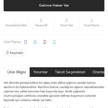
Gelince Haber Ver
Tavsiye Et
Yorum Yaz
Fiyat Alarmı
Ürün Paylaş :
Karşılaştır
Ürün Bilgisi
Yorumlar
Taksit Seçenekleri
Önerilerin
Her devirde güneşe tutkun bir ağaç olan defne ışığınve sanatın tanrısı
apollon ile ilişkilendirilir. Apollon kutsal saydığı bu ağacın yapraklarından
yapılan tacı zaferi temsilen hep başında taşır. Antik çağlarda
ölümsüzlüğün sembolu olarakta görülen defneyi başımızın üstünde
taşımak için onlarca sebep var tabii..