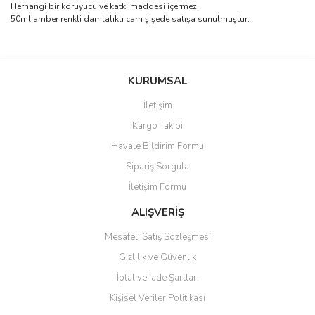
Herhangi bir koruyucu ve katkı maddesi içermez.
50ml amber renkli damlalıklı cam şişede satışa sunulmuştur.
Bu ürünün fiyat bilgisi, resim, ürün açıklamalarında ve diğer
konularda yetersiz gördüğünüz noktaları öneri formunu kullanarak
Bu ürüne ilk yorumu siz yapın!
KURUMSAL
tarafımıza iletebilirsiniz.
Görüş ve önerileriniz için teşekkür ederiz.
İletişim
Yorum Yaz
Kargo Takibi
Ürün resmi kalitesiz, bozuk veya görüntülenemiyor.
Havale Bildirim Formu
Ürün açıklamasında eksik bilgiler bulunuyor.
Sipariş Sorgula
Ürün bilgilerinde hatalar bulunuyor.
İletişim Formu
Ürün fiyatı diğer sitelerden daha pahalı.
Bu ürüne benzer farklı alternatifler olmalı.
ALIŞVERİŞ
Mesafeli Satış Sözleşmesi
Gizlilik ve Güvenlik
İptal ve İade Şartları
Kişisel Veriler Politikası
Gönder