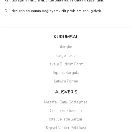
Kan dolaşımını arttırarak cilde parlaklık ve canlılık kazandırır.
Ölü derilerin atılımının dağlayarak cilt problemlerini giderir.
Bu ürünün fiyat bilgisi, resim, ürün açıklamalarında ve diğer
konularda yetersiz gördüğünüz noktaları öneri formunu kullanarak
Bu ürüne ilk yorumu siz yapın!
KURUMSAL
tarafımıza iletebilirsiniz.
Görüş ve önerileriniz için teşekkür ederiz.
İletişim
Yorum Yaz
Kargo Takibi
Ürün resmi kalitesiz, bozuk veya görüntülenemiyor.
Havale Bildirim Formu
Ürün açıklamasında eksik bilgiler bulunuyor.
Sipariş Sorgula
Ürün bilgilerinde hatalar bulunuyor.
İletişim Formu
Ürün fiyatı diğer sitelerden daha pahalı.
Bu ürüne benzer farklı alternatifler olmalı.
ALIŞVERİŞ
Mesafeli Satış Sözleşmesi
Gizlilik ve Güvenlik
İptal ve İade Şartları
Kişisel Veriler Politikası
Gönder