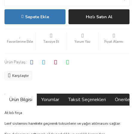
Sepete Ekle
Hızlı Satın Al
Tavsiye Et
Yorum Yaz
Fiyat Alarmı
Ürün Paylaş :
Karşılaştır
Ürün Bilgisi
Yorumlar
Taksit Seçenekleri
Önerilerin
At kılı fırça
Lenf sistemini harekete geçirerek toksinlerin ve yağın atılmasını sağlar.